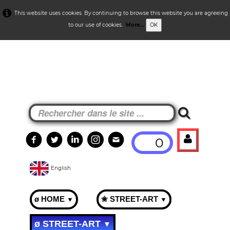
This website uses cookies. By continuing to browse this website you are agreeing
to our use of cookies.
More...
OK
0
English
ø HOME
✬ STREET-ART
▼
▼
ø STREET-ART
▼