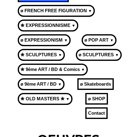
ø FRENCH FREE FIGURATION
▼
✬ EXPRESSIONNISME
▼
ø EXPRESSIONISM
ø POP ART
▼
▼
✬ SCULPTURES
ø SCULPTURES
▼
▼
✬ 9ème ART / BD & Comics
▼
ø 9ème ART / BD
ø Skateboards
▼
✬ OLD MASTERS ✬
ø SHOP
▼
Contact