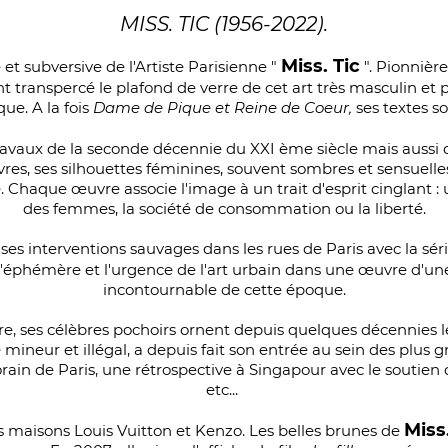
MISS. TIC (1956-2022).
Miss. Tic
et subversive de l'Artiste Parisienne "
". Pionnièr
transpercé le plafond de verre de cet art très masculin et p
ique.
A la fois
Dame de Pique et Reine de Coeur,
ses textes s
 travaux de la seconde décennie du XXI ème siècle mais aussi q
res, ses silhouettes féminines, souvent sombres et sensuelles
. Chaque œuvre associe l'image à un trait d'esprit cinglant :
des femmes, la société de consommation ou la liberté.
 ses interventions sauvages dans les rues de Paris avec la sér
 l'éphémère et l'urgence de l'art urbain dans une œuvre d'u
incontournable de cette époque.
re, ses célèbres pochoirs ornent depuis quelques décennies l
eur et illégal, a depuis fait son entrée au sein des plus gran
in de Paris, une rétrospective à Singapour avec le soutie
etc...
Miss.
les maisons Louis Vuitton et Kenzo. Les belles brunes de