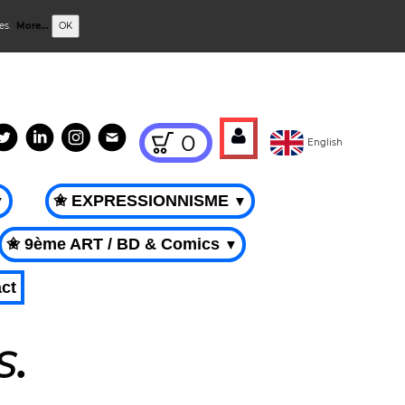
ies.
More...
OK
0
English
✬ EXPRESSIONNISME
▼
▼
✬ 9ème ART / BD & Comics
▼
ct
S
.