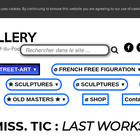
 uses cookies. By continuing to browse this website you are agreeing to our use of cook
STREET-ART
ø FRENCH FREE FIGURATION
▼
✬ SCULPTURES
ø SCULPTURES
▼
▼
✬ OLD MASTERS ✬
ø SHOP
Conta
▼
ISS. TIC :
LAST WORK