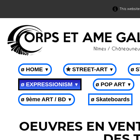
This website
ø HOME
✬ STREET-ART
ø 
▼
▼
ø EXPRESSIONISM
ø POP ART
▼
▼
ø 9ème ART / BD
ø Skateboards
▼
OEUVRES EN VENT
DES 