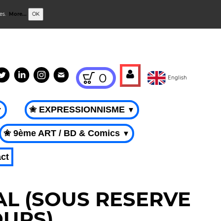
ies.
More...
OK
0
English
✬ EXPRESSIONNISME
▼
▼
✬ 9ème ART / BD & Comics
▼
ct
AL (SOUS RESERVE
URS).