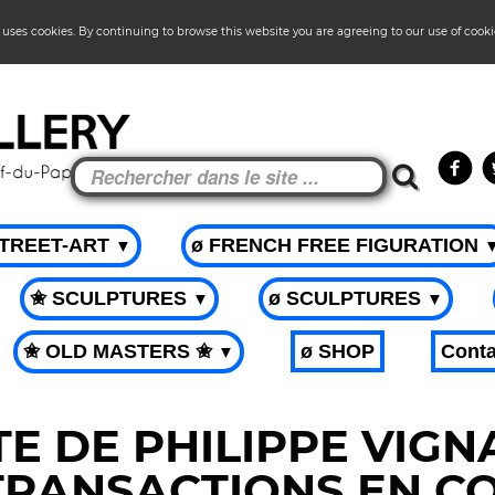
 uses cookies. By continuing to browse this website you are agreeing to our use of cook
STREET-ART
ø FRENCH FREE FIGURATION
▼
✬ SCULPTURES
ø SCULPTURES
▼
▼
✬ OLD MASTERS ✬
ø SHOP
Conta
▼
E DE PHILIPPE VIGN
TRANSACTIONS EN CO