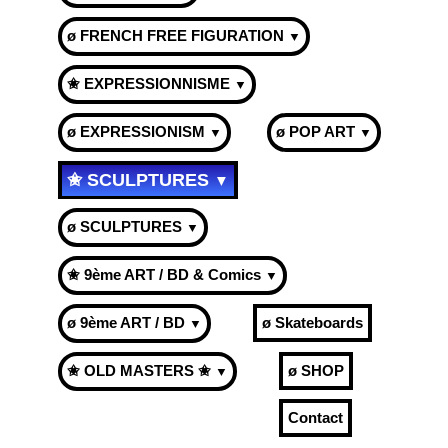
ø FRENCH FREE FIGURATION
▼
✬ EXPRESSIONNISME
▼
ø EXPRESSIONISM
ø POP ART
▼
▼
✬ SCULPTURES
▼
ø SCULPTURES
▼
✬ 9ème ART / BD & Comics
▼
ø 9ème ART / BD
ø Skateboards
▼
✬ OLD MASTERS ✬
ø SHOP
▼
Contact