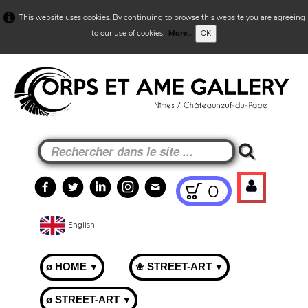
This website uses cookies. By continuing to browse this website you are agreeing
to our use of cookies.
More...
OK
0
English
ø HOME
✬ STREET-ART
▼
▼
ø STREET-ART
▼