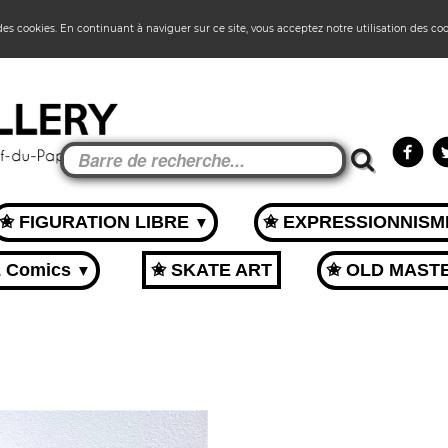
 des cookies. En continuant à naviguer sur ce site, vous acceptez notre utilisation des co
✬ FIGURATION LIBRE
✬ EXPRESSIONNIS
▼
& Comics
✬ SKATE ART
✬ OLD MAST
▼