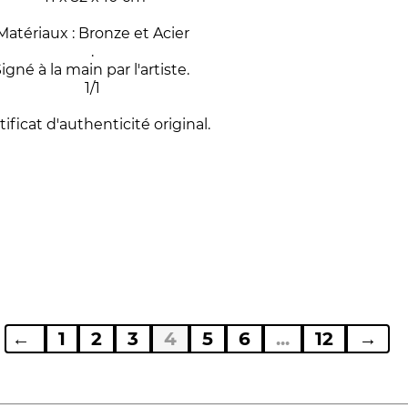
Matériaux : Bronze et Acier
.
igné à la main par l'artiste.
1/1
tificat d'authenticité original.
←
1
2
3
4
5
6
...
12
→