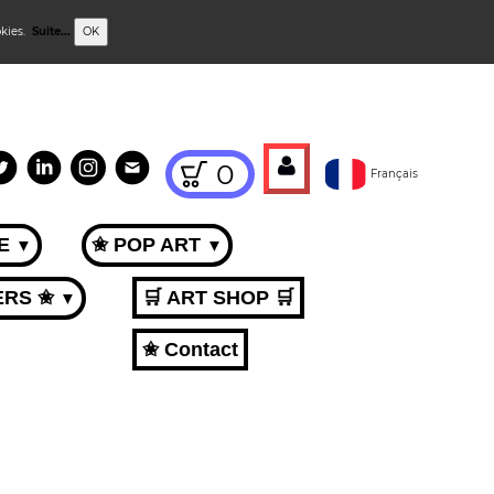
okies.
Suite...
OK
0
Français
ME
✬ POP ART
▼
▼
ERS ✬
🛒 ART SHOP 🛒
▼
✬ Contact