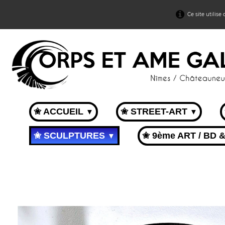
Ce site utilise
✬ ACCUEIL
✬ STREET-ART
▼
▼
✬ SCULPTURES
✬ 9ème ART / BD 
▼