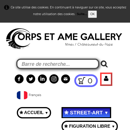
Ce site utilise des cookies. En continuant à naviguer sur ce site, vous acceptez
notre utilisation des cookies.
Suite...
OK
0
Français
✬ STREET-ART
✬ ACCUEIL
▼
▼
✬ FIGURATION LIBRE
▼