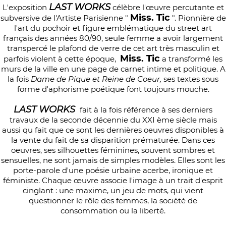
LAST WORKS
L'exposition
célèbre l'œuvre percutante et
Miss. Tic
subversive de l'Artiste Parisienne "
". Pionnière de
l'art du pochoir et figure emblématique du street art
français des années 80/90, seule femme a avoir largement
transpercé le plafond de verre de cet art très masculin et
Miss. Tic
parfois violent à cette époque,
a transformé les
murs de la ville en une page de carnet intime et politique.
A
la fois
Dame de Pique et Reine de Coeur,
ses textes sous
forme d'aphorisme poétique font toujours mouche.
LAST WORKS
fait à la fois référence à ses derniers
travaux de la seconde décennie du XXI ème siècle mais
aussi qu fait que ce sont les dernières oeuvres disponibles à
la vente du fait de sa disparition prématurée.
Dans ces
oeuvres, ses silhouettes féminines, souvent sombres et
sensuelles, ne sont jamais de simples modèles. Elles sont les
porte-parole d'une poésie urbaine acerbe, ironique et
féministe. Chaque œuvre associe l'image à un trait d'esprit
cinglant : une maxime, un jeu de mots, qui vient
questionner le rôle des femmes, la société de
consommation ou la liberté.