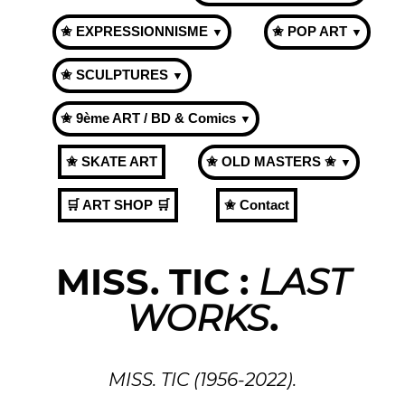
✬ EXPRESSIONNISME
✬ POP ART
▼
▼
✬ SCULPTURES
▼
✬ 9ème ART / BD & Comics
▼
✬ SKATE ART
✬ OLD MASTERS ✬
▼
🛒 ART SHOP 🛒
✬ Contact
MISS. TIC :
LAST
WORKS
.
MISS. TIC (1956-2022).