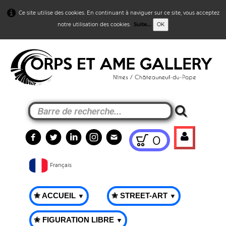
Ce site utilise des cookies. En continuant à naviguer sur ce site, vous acceptez
notre utilisation des cookies.
Suite...
OK
0
Français
✬ ACCUEIL
✬ STREET-ART
▼
▼
✬ FIGURATION LIBRE
▼