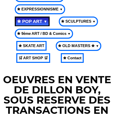
✬ EXPRESSIONNISME
▼
✬ POP ART
✬ SCULPTURES
▼
▼
✬ 9ème ART / BD & Comics
▼
✬ SKATE ART
✬ OLD MASTERS ✬
▼
🛒 ART SHOP 🛒
✬ Contact
OEUVRES EN VENTE
DE DILLON BOY,
SOUS RESERVE DES
TRANSACTIONS EN