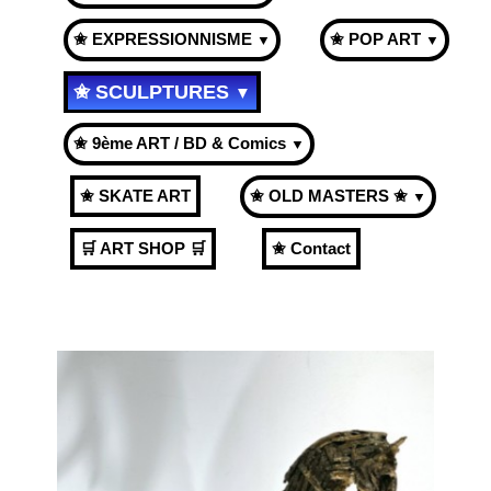
✬ EXPRESSIONNISME
✬ POP ART
▼
▼
✬ SCULPTURES
▼
✬ 9ème ART / BD & Comics
▼
✬ SKATE ART
✬ OLD MASTERS ✬
▼
🛒 ART SHOP 🛒
✬ Contact