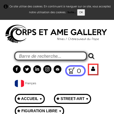
Ce site utilise des cookies. En continuant à naviguer sur ce site, vous acceptez
notre utilisation des cookies.
Suite...
OK
0
Français
✬ ACCUEIL
✬ STREET-ART
▼
▼
✬ FIGURATION LIBRE
▼