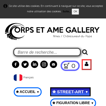
Ce site utilise des cookies. En continuant à naviguer sur ce site, vous acceptez
notre utilisation des cookies.
Suite...
OK
0
Français
✬ STREET-ART
✬ ACCUEIL
▼
▼
✬ FIGURATION LIBRE
▼