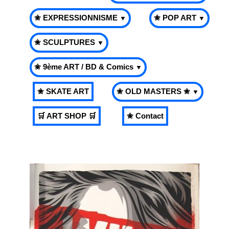
✬ EXPRESSIONNISME
✬ POP ART
▼
▼
✬ SCULPTURES
▼
✬ 9ème ART / BD & Comics
▼
✬ SKATE ART
✬ OLD MASTERS ✬
▼
🛒 ART SHOP 🛒
✬ Contact