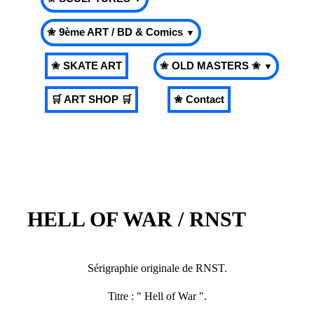
✬ 9ème ART / BD & Comics
▼
✬ SKATE ART
✬ OLD MASTERS ✬
▼
🛒 ART SHOP 🛒
✬ Contact
HELL OF WAR / RNST
Sérigraphie originale de RNST.
Titre : " Hell of War ".