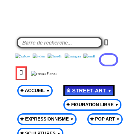
Français
✬ STREET-ART
✬ ACCUEIL
▼
▼
✬ FIGURATION LIBRE
▼
✬ EXPRESSIONNISME
✬ POP ART
▼
▼
✬ SCULPTURES
▼