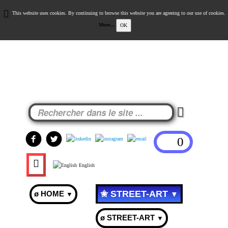
This website uses cookies. By continuing to browse this website you are agreeing to our use of cookies.
More...
OK
0
English
✬ STREET-ART
ø HOME
▼
▼
ø STREET-ART
▼