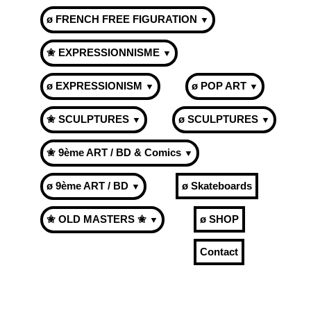
ø FRENCH FREE FIGURATION
▼
✬ EXPRESSIONNISME
▼
ø EXPRESSIONISM
ø POP ART
▼
▼
✬ SCULPTURES
ø SCULPTURES
▼
▼
✬ 9ème ART / BD & Comics
▼
ø 9ème ART / BD
ø Skateboards
▼
✬ OLD MASTERS ✬
ø SHOP
▼
Contact