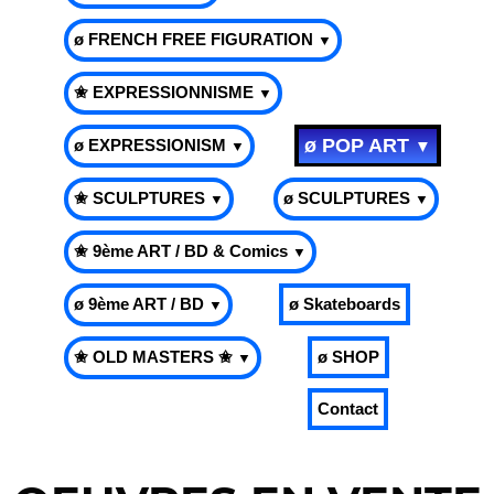
ø FRENCH FREE FIGURATION
▼
✬ EXPRESSIONNISME
▼
ø POP ART
ø EXPRESSIONISM
▼
▼
✬ SCULPTURES
ø SCULPTURES
▼
▼
✬ 9ème ART / BD & Comics
▼
ø 9ème ART / BD
ø Skateboards
▼
✬ OLD MASTERS ✬
ø SHOP
▼
Contact