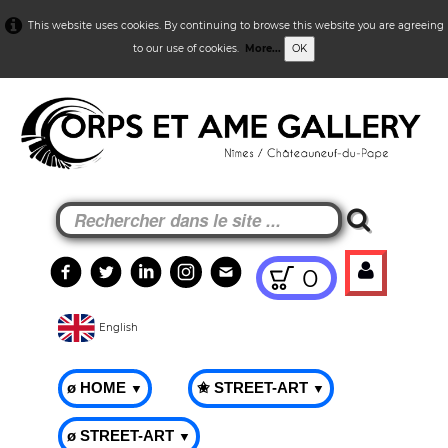
This website uses cookies. By continuing to browse this website you are agreeing
to our use of cookies.
More...
OK
0
English
ø HOME
✬ STREET-ART
▼
▼
ø STREET-ART
▼