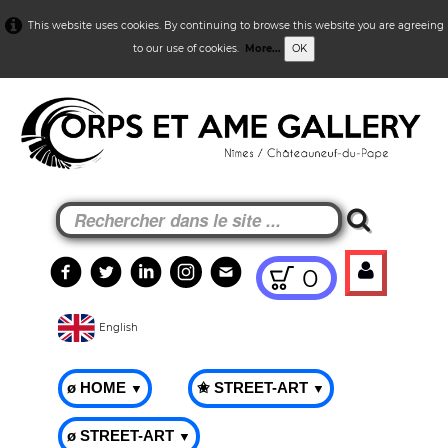
This website uses cookies. By continuing to browse this website you are agreeing
to our use of cookies.
More...
OK
0
English
ø HOME
✬ STREET-ART
▼
▼
ø STREET-ART
▼