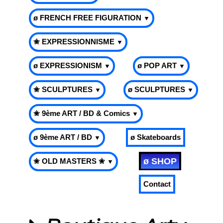
ø FRENCH FREE FIGURATION
▼
✬ EXPRESSIONNISME
▼
ø EXPRESSIONISM
ø POP ART
▼
▼
✬ SCULPTURES
ø SCULPTURES
▼
▼
✬ 9ème ART / BD & Comics
▼
ø 9ème ART / BD
ø Skateboards
▼
ø SHOP
✬ OLD MASTERS ✬
▼
Contact