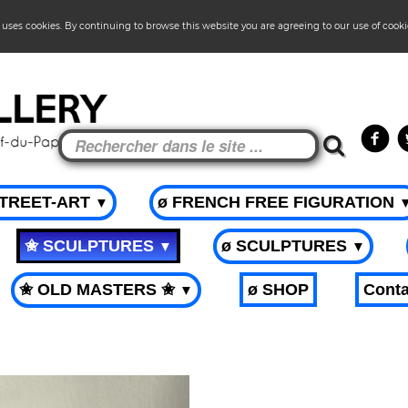
 uses cookies. By continuing to browse this website you are agreeing to our use of cook
STREET-ART
ø FRENCH FREE FIGURATION
▼
✬ SCULPTURES
ø SCULPTURES
▼
▼
✬ OLD MASTERS ✬
ø SHOP
Conta
▼