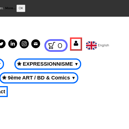
ies.
More...
OK
0
English
✬ EXPRESSIONNISME
▼
▼
✬ 9ème ART / BD & Comics
▼
ct