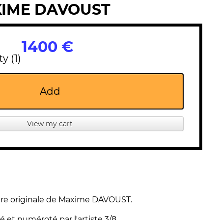
XIME DAVOUST
1400 €
y (1)
Add
View my cart
re originale de Maxime DAVOUST.
é et numéroté par l'artiste 3/8.