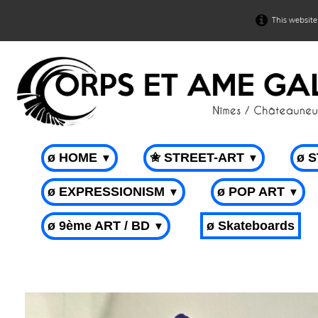
This website
ø HOME
✬ STREET-ART
ø 
▼
▼
ø EXPRESSIONISM
ø POP ART
▼
▼
ø 9ème ART / BD
ø Skateboards
▼