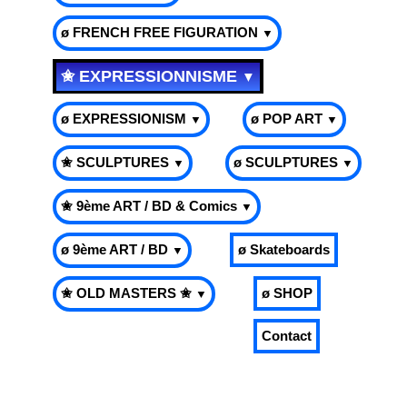
ø FRENCH FREE FIGURATION
▼
✬ EXPRESSIONNISME
▼
ø EXPRESSIONISM
ø POP ART
▼
▼
✬ SCULPTURES
ø SCULPTURES
▼
▼
✬ 9ème ART / BD & Comics
▼
ø 9ème ART / BD
ø Skateboards
▼
✬ OLD MASTERS ✬
ø SHOP
▼
Contact