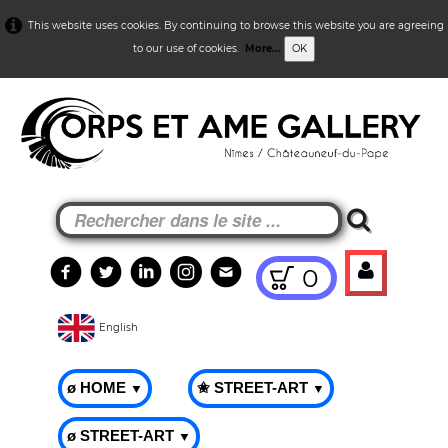
This website uses cookies. By continuing to browse this website you are agreeing
to our use of cookies.
More...
OK
0
English
ø HOME
✬ STREET-ART
▼
▼
ø STREET-ART
▼