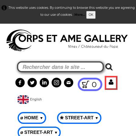
This website uses cookies. By continuing to browse this website you are agreeing
to our use of cookies.
More...
OK
0
English
ø HOME
✬ STREET-ART
▼
▼
ø STREET-ART
▼