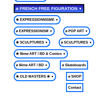
ø FRENCH FREE FIGURATION
▼
✬ EXPRESSIONNISME
▼
ø EXPRESSIONISM
ø POP ART
▼
▼
✬ SCULPTURES
ø SCULPTURES
▼
▼
✬ 9ème ART / BD & Comics
▼
ø 9ème ART / BD
ø Skateboards
▼
✬ OLD MASTERS ✬
ø SHOP
▼
Contact