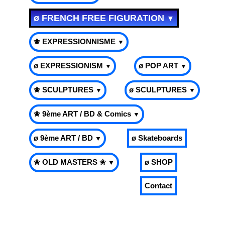
ø FRENCH FREE FIGURATION
▼
✬ EXPRESSIONNISME
▼
ø EXPRESSIONISM
ø POP ART
▼
▼
✬ SCULPTURES
ø SCULPTURES
▼
▼
✬ 9ème ART / BD & Comics
▼
ø 9ème ART / BD
ø Skateboards
▼
✬ OLD MASTERS ✬
ø SHOP
▼
Contact