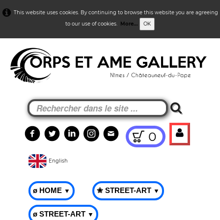
This website uses cookies. By continuing to browse this website you are agreeing
to our use of cookies.
More...
OK
0
English
ø HOME
✬ STREET-ART
▼
▼
ø STREET-ART
▼