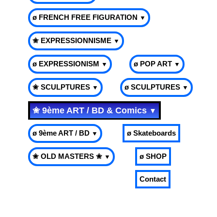
ø FRENCH FREE FIGURATION
▼
✬ EXPRESSIONNISME
▼
ø EXPRESSIONISM
ø POP ART
▼
▼
✬ SCULPTURES
ø SCULPTURES
▼
▼
✬ 9ème ART / BD & Comics
▼
ø 9ème ART / BD
ø Skateboards
▼
✬ OLD MASTERS ✬
ø SHOP
▼
Contact