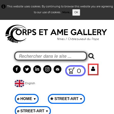
This website uses cookies. By continuing to browse this website you are agreeing
to our use of cookies.
More...
OK
0
English
ø HOME
✬ STREET-ART
▼
▼
ø STREET-ART
▼