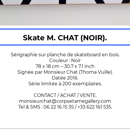
Skate M. CHAT (NOIR).
Sérigraphie sur planche de skateboard en bois.
Couleur : Noir
78 x 18 cm – 30.7 x 7.1 inch
Signée par Monsieur Chat (Thoma Vuille).
Datée 2016.
Série limitée à 200 exemplaires.
-
CONTACT / ACHAT / VENTE.
monsieurchat@corpsetamegallery.com
Tel & SMS : 06 22 16 15 35 / +33 622 161 535.