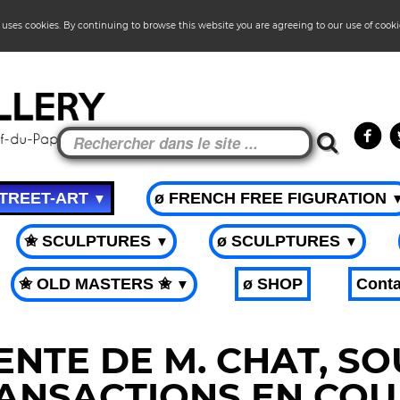
 uses cookies. By continuing to browse this website you are agreeing to our use of cook
STREET-ART
ø FRENCH FREE FIGURATION
▼
✬ SCULPTURES
ø SCULPTURES
▼
▼
✬ OLD MASTERS ✬
ø SHOP
Conta
▼
NTE DE M. CHAT, S
ANSACTIONS EN COU