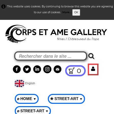
This website uses cookies. By continuing to browse this website you are agreeing
to our use of cookies.
More...
OK
0
English
ø HOME
✬ STREET-ART
▼
▼
ø STREET-ART
▼