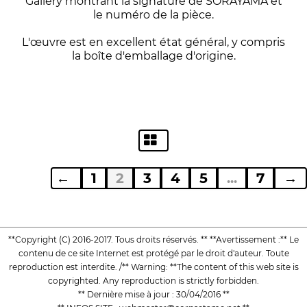
Gallery montrant la signature de SORAYAMA et
le numéro de la pièce.
L'œuvre est en excellent état général, y compris
la boîte d'emballage d'origine.
←
1
2
3
4
5
...
7
→
**Copyright (C) 2016-2017. Tous droits réservés. ** **Avertissement :** Le
contenu de ce site Internet est protégé par le droit d'auteur. Toute
reproduction est interdite. /** Warning: **The content of this web site is
copyrighted. Any reproduction is strictly forbidden.
** Dernière mise à jour : 30/04/2016 **