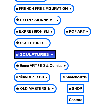
ø FRENCH FREE FIGURATION
▼
✬ EXPRESSIONNISME
▼
ø EXPRESSIONISM
ø POP ART
▼
▼
✬ SCULPTURES
▼
ø SCULPTURES
▼
✬ 9ème ART / BD & Comics
▼
ø 9ème ART / BD
ø Skateboards
▼
✬ OLD MASTERS ✬
ø SHOP
▼
Contact