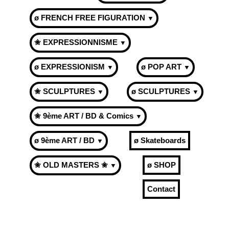
ø FRENCH FREE FIGURATION
▼
✬ EXPRESSIONNISME
▼
ø EXPRESSIONISM
ø POP ART
▼
▼
✬ SCULPTURES
ø SCULPTURES
▼
▼
✬ 9ème ART / BD & Comics
▼
ø 9ème ART / BD
ø Skateboards
▼
✬ OLD MASTERS ✬
ø SHOP
▼
Contact