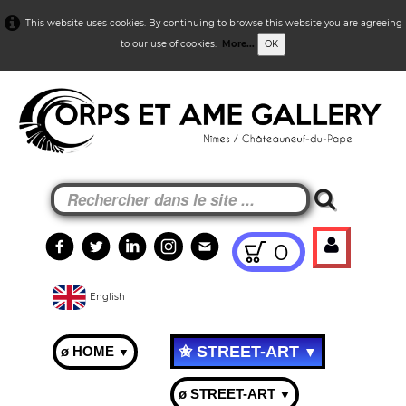
This website uses cookies. By continuing to browse this website you are agreeing
to our use of cookies.
More...
OK
0
English
✬ STREET-ART
ø HOME
▼
▼
ø STREET-ART
▼