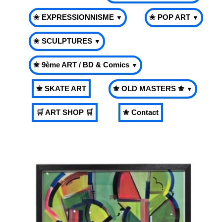
✬ EXPRESSIONNISME
✬ POP ART
▼
▼
✬ SCULPTURES
▼
✬ 9ème ART / BD & Comics
▼
✬ SKATE ART
✬ OLD MASTERS ✬
▼
🛒 ART SHOP 🛒
✬ Contact