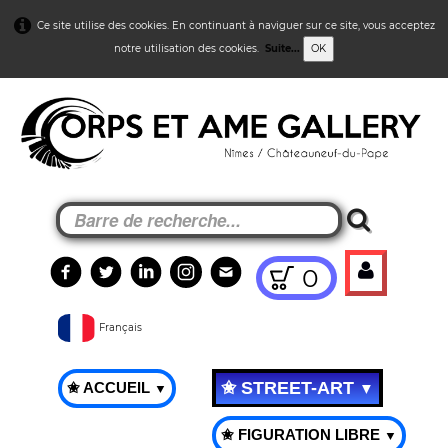
Ce site utilise des cookies. En continuant à naviguer sur ce site, vous acceptez
notre utilisation des cookies.
Suite...
OK
0
Français
✬ STREET-ART
✬ ACCUEIL
▼
▼
✬ FIGURATION LIBRE
▼