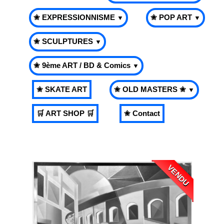
✬ EXPRESSIONNISME
✬ POP ART
▼
▼
✬ SCULPTURES
▼
✬ 9ème ART / BD & Comics
▼
✬ SKATE ART
✬ OLD MASTERS ✬
▼
🛒 ART SHOP 🛒
✬ Contact
VENDU