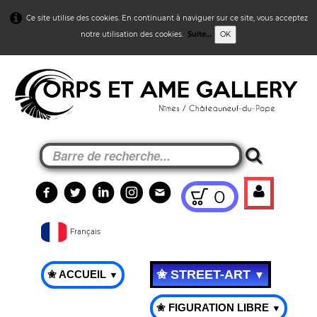
Ce site utilise des cookies. En continuant à naviguer sur ce site, vous acceptez
notre utilisation des cookies.
Suite...
OK
0
Français
✬ STREET-ART
✬ ACCUEIL
▼
▼
✬ FIGURATION LIBRE
▼