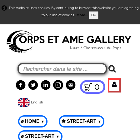
This website uses cookies. By continuing to browse this website you are agreeing
to our use of cookies.
More...
OK
0
English
ø HOME
✬ STREET-ART
▼
▼
ø STREET-ART
▼