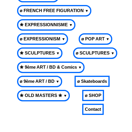
ø FRENCH FREE FIGURATION
▼
✬ EXPRESSIONNISME
▼
ø EXPRESSIONISM
ø POP ART
▼
▼
✬ SCULPTURES
ø SCULPTURES
▼
▼
✬ 9ème ART / BD & Comics
▼
ø 9ème ART / BD
ø Skateboards
▼
✬ OLD MASTERS ✬
ø SHOP
▼
Contact