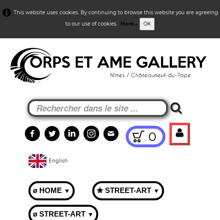
This website uses cookies. By continuing to browse this website you are agreeing
to our use of cookies.
More...
OK
0
English
ø HOME
✬ STREET-ART
▼
▼
ø STREET-ART
▼