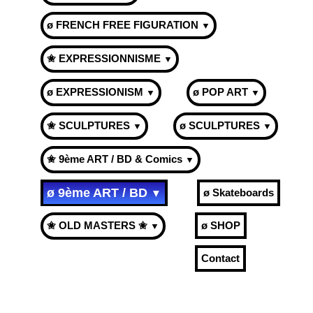
ø FRENCH FREE FIGURATION
▼
✬ EXPRESSIONNISME
▼
ø EXPRESSIONISM
ø POP ART
▼
▼
✬ SCULPTURES
ø SCULPTURES
▼
▼
✬ 9ème ART / BD & Comics
▼
ø 9ème ART / BD
ø Skateboards
▼
✬ OLD MASTERS ✬
ø SHOP
▼
Contact