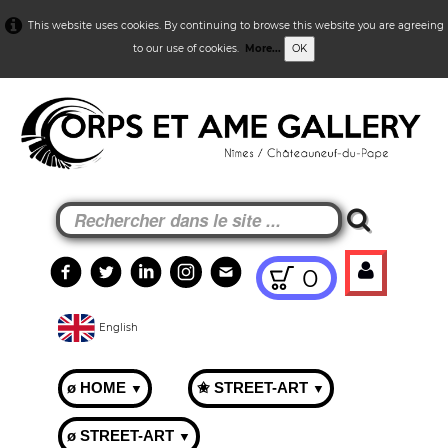
This website uses cookies. By continuing to browse this website you are agreeing
to our use of cookies.
More...
OK
0
English
ø HOME
✬ STREET-ART
▼
▼
ø STREET-ART
▼