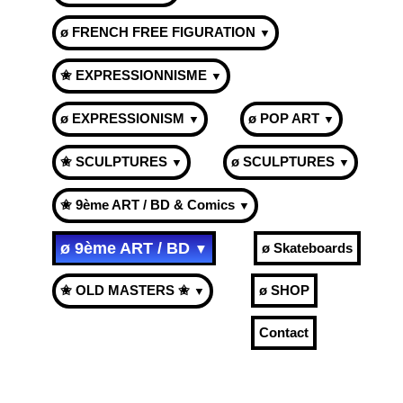
ø FRENCH FREE FIGURATION
▼
✬ EXPRESSIONNISME
▼
ø EXPRESSIONISM
ø POP ART
▼
▼
✬ SCULPTURES
ø SCULPTURES
▼
▼
✬ 9ème ART / BD & Comics
▼
ø 9ème ART / BD
ø Skateboards
▼
✬ OLD MASTERS ✬
ø SHOP
▼
Contact