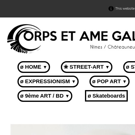
This website
ø HOME
✬ STREET-ART
ø 
▼
▼
ø EXPRESSIONISM
ø POP ART
▼
▼
ø 9ème ART / BD
ø Skateboards
▼