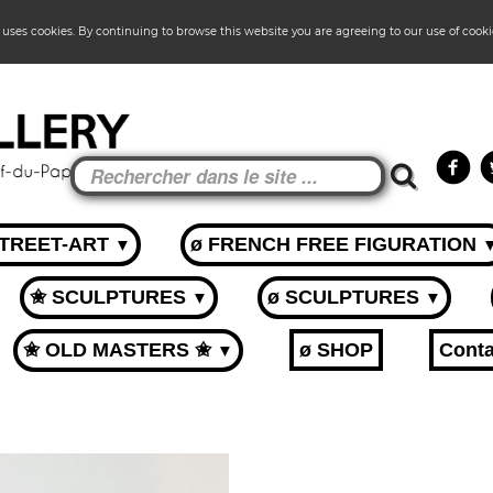
 uses cookies. By continuing to browse this website you are agreeing to our use of cook
STREET-ART
ø FRENCH FREE FIGURATION
▼
✬ SCULPTURES
ø SCULPTURES
▼
▼
✬ OLD MASTERS ✬
ø SHOP
Conta
▼