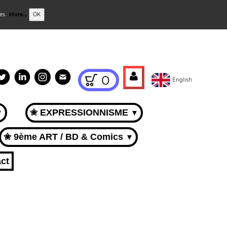
ies.
More...
OK
0
English
✬ EXPRESSIONNISME
▼
▼
✬ 9ème ART / BD & Comics
▼
ct