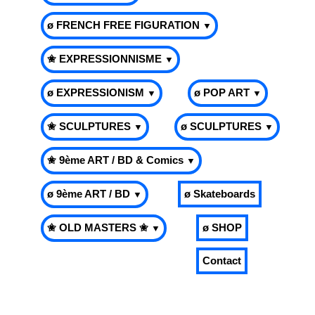
ø FRENCH FREE FIGURATION
▼
✬ EXPRESSIONNISME
▼
ø EXPRESSIONISM
ø POP ART
▼
▼
✬ SCULPTURES
ø SCULPTURES
▼
▼
✬ 9ème ART / BD & Comics
▼
ø 9ème ART / BD
ø Skateboards
▼
✬ OLD MASTERS ✬
ø SHOP
▼
Contact