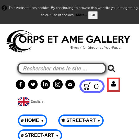
This website uses cookies. By continuing to browse this website you are agreeing
to our use of cookies.
More...
OK
0
English
ø HOME
✬ STREET-ART
▼
▼
ø STREET-ART
▼