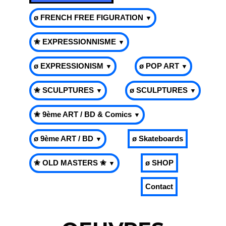
ø FRENCH FREE FIGURATION
▼
✬ EXPRESSIONNISME
▼
ø EXPRESSIONISM
ø POP ART
▼
▼
✬ SCULPTURES
ø SCULPTURES
▼
▼
✬ 9ème ART / BD & Comics
▼
ø 9ème ART / BD
ø Skateboards
▼
✬ OLD MASTERS ✬
ø SHOP
▼
Contact