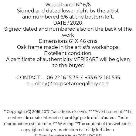
Wood Panel N° 6/6
Signed and dated lower right by the artist
and numbered 6/6 at the bottom left.
DATE / 2020.
Signed dated and numbered also on the back of the
work
Dimensions 61 X 46 cms
Oak frame made in the artist's workshops.
Excellent condition.
A certificate of authenticity VERISART will be given
to the buyer.
CONTACT - 06 22 16 15 35 / +33 622 161 535
ou obey@corpsetamegallery.com
**Copyright (C) 2016-2017. Tous droits réservés. ** **Avertissement :** Le
contenu de ce site Internet est protégé par le droit d'auteur. Toute
reproduction est interdite. /** Warning: **The content of this web site is
copyrighted. Any reproduction is strictly forbidden.
** Dernière mise à jour : 30/04/2016 **