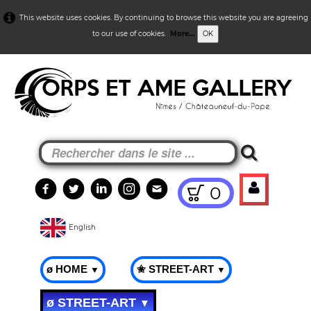
This website uses cookies. By continuing to browse this website you are agreeing
to our use of cookies.
More...
OK
0
English
ø HOME
✬ STREET-ART
▼
▼
ø STREET-ART
▼