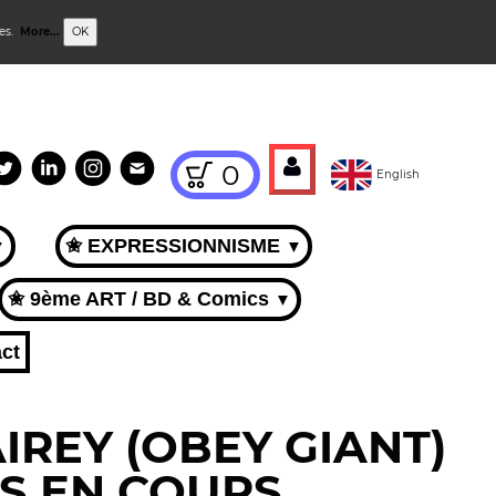
ies.
More...
OK
0
English
✬ EXPRESSIONNISME
▼
▼
✬ 9ème ART / BD & Comics
▼
ct
IREY (OBEY GIANT)
S EN COURS.