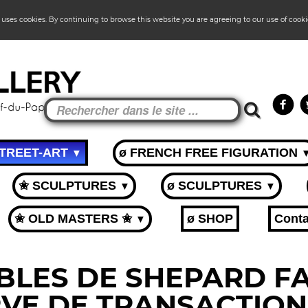
 uses cookies. By continuing to browse this website you are agreeing to our use of cook
STREET-ART
ø FRENCH FREE FIGURATION
▼
✬ SCULPTURES
ø SCULPTURES
▼
▼
✬ OLD MASTERS ✬
ø SHOP
Conta
▼
LES DE SHEPARD FA
VE DE TRANSACTION