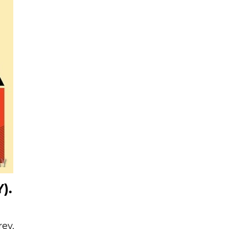
).
ey.