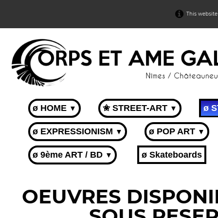
This website
ø HOME
✬ STREET-ART
ø 
▼
▼
ø EXPRESSIONISM
ø POP ART
▼
▼
ø 9ème ART / BD
ø Skateboards
▼
OEUVRES DISPONIB
SOUS RESER