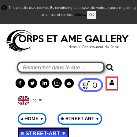
This website uses cookies. By continuing to browse this website you are agreeing
to our use of cookies.
More...
OK
0
English
ø HOME
✬ STREET-ART
▼
▼
ø STREET-ART
▼