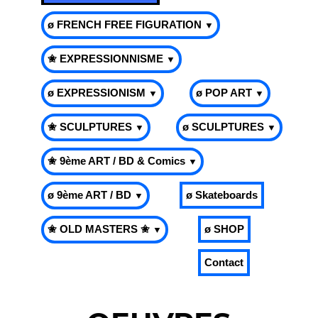
ø FRENCH FREE FIGURATION
▼
✬ EXPRESSIONNISME
▼
ø EXPRESSIONISM
ø POP ART
▼
▼
✬ SCULPTURES
ø SCULPTURES
▼
▼
✬ 9ème ART / BD & Comics
▼
ø 9ème ART / BD
ø Skateboards
▼
✬ OLD MASTERS ✬
ø SHOP
▼
Contact