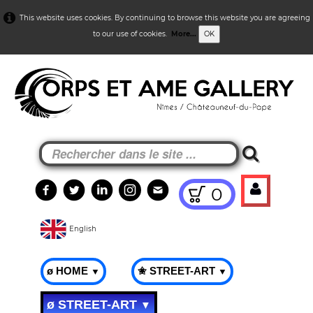
This website uses cookies. By continuing to browse this website you are agreeing
to our use of cookies.
More...
OK
0
English
ø HOME
✬ STREET-ART
▼
▼
ø STREET-ART
▼