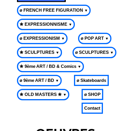
ø FRENCH FREE FIGURATION
▼
✬ EXPRESSIONNISME
▼
ø EXPRESSIONISM
ø POP ART
▼
▼
✬ SCULPTURES
ø SCULPTURES
▼
▼
✬ 9ème ART / BD & Comics
▼
ø 9ème ART / BD
ø Skateboards
▼
✬ OLD MASTERS ✬
ø SHOP
▼
Contact