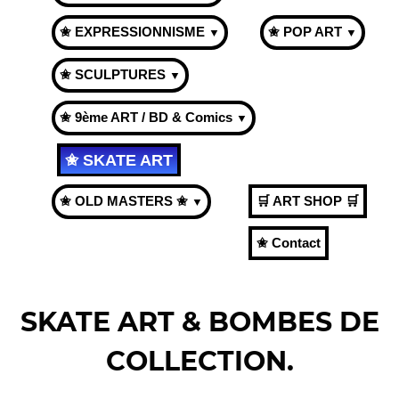
✬ EXPRESSIONNISME
✬ POP ART
▼
▼
✬ SCULPTURES
▼
✬ 9ème ART / BD & Comics
▼
✬ SKATE ART
✬ OLD MASTERS ✬
🛒 ART SHOP 🛒
▼
✬ Contact
SKATE ART & BOMBES DE
COLLECTION.