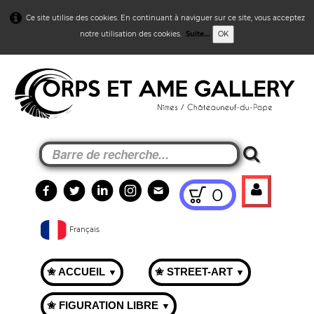
Ce site utilise des cookies. En continuant à naviguer sur ce site, vous acceptez
notre utilisation des cookies.
Suite...
OK
0
Français
✬ ACCUEIL
✬ STREET-ART
▼
▼
✬ FIGURATION LIBRE
▼