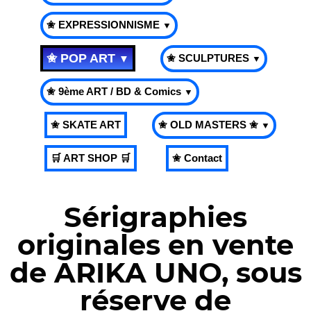
✬ EXPRESSIONNISME
▼
✬ POP ART
✬ SCULPTURES
▼
▼
✬ 9ème ART / BD & Comics
▼
✬ SKATE ART
✬ OLD MASTERS ✬
▼
🛒 ART SHOP 🛒
✬ Contact
Sérigraphies
originales en vente
de ARIKA UNO, sous
réserve de