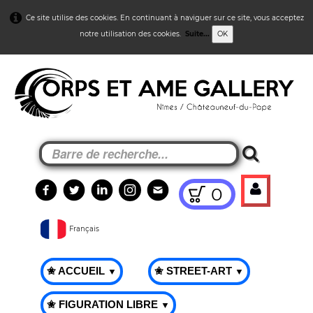
Ce site utilise des cookies. En continuant à naviguer sur ce site, vous acceptez
notre utilisation des cookies.
Suite...
OK
0
Français
✬ ACCUEIL
✬ STREET-ART
▼
▼
✬ FIGURATION LIBRE
▼