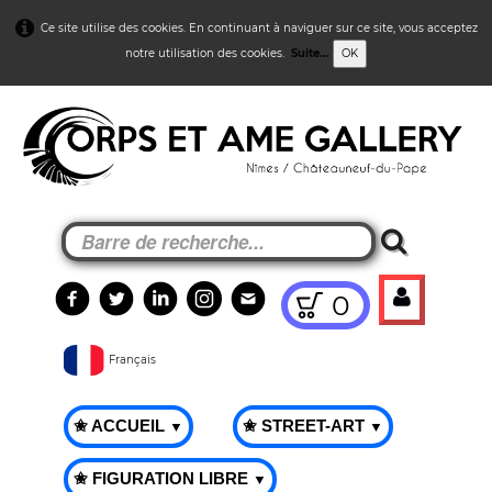
Ce site utilise des cookies. En continuant à naviguer sur ce site, vous acceptez
notre utilisation des cookies.
Suite...
OK
0
Français
✬ ACCUEIL
✬ STREET-ART
▼
▼
✬ FIGURATION LIBRE
▼