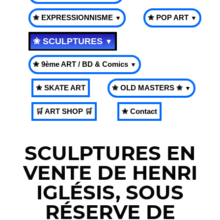
✬ EXPRESSIONNISME
✬ POP ART
▼
▼
✬ SCULPTURES
▼
✬ 9ème ART / BD & Comics
▼
✬ SKATE ART
✬ OLD MASTERS ✬
▼
🛒 ART SHOP 🛒
✬ Contact
SCULPTURES EN
VENTE DE HENRI
IGLÉSIS, SOUS
RÉSERVE DE