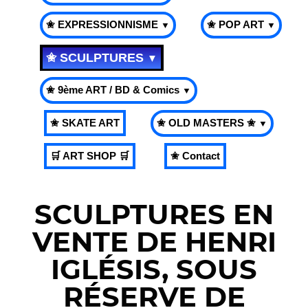
✬ EXPRESSIONNISME
✬ POP ART
▼
▼
✬ SCULPTURES
▼
✬ 9ème ART / BD & Comics
▼
✬ SKATE ART
✬ OLD MASTERS ✬
▼
🛒 ART SHOP 🛒
✬ Contact
SCULPTURES EN
VENTE DE HENRI
IGLÉSIS, SOUS
RÉSERVE DE