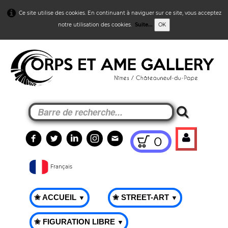
Ce site utilise des cookies. En continuant à naviguer sur ce site, vous acceptez
notre utilisation des cookies.
Suite...
OK
0
Français
✬ ACCUEIL
✬ STREET-ART
▼
▼
✬ FIGURATION LIBRE
▼