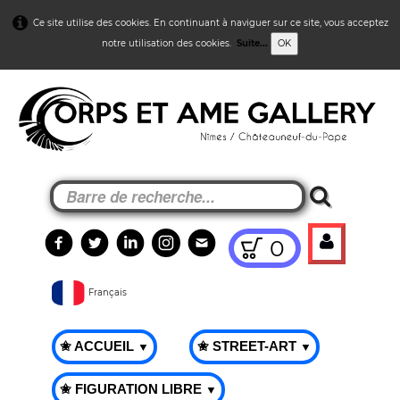
Ce site utilise des cookies. En continuant à naviguer sur ce site, vous acceptez
notre utilisation des cookies.
Suite...
OK
0
Français
✬ ACCUEIL
✬ STREET-ART
▼
▼
✬ FIGURATION LIBRE
▼