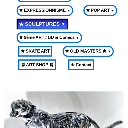
✬ EXPRESSIONNISME
✬ POP ART
▼
▼
✬ SCULPTURES
▼
✬ 9ème ART / BD & Comics
▼
✬ SKATE ART
✬ OLD MASTERS ✬
▼
🛒 ART SHOP 🛒
✬ Contact