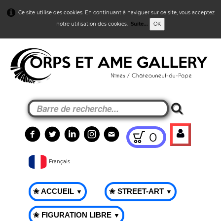
Ce site utilise des cookies. En continuant à naviguer sur ce site, vous acceptez
notre utilisation des cookies.
Suite...
OK
0
Français
✬ ACCUEIL
✬ STREET-ART
▼
▼
✬ FIGURATION LIBRE
▼