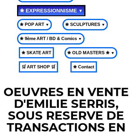
✬ EXPRESSIONNISME
▼
✬ POP ART
✬ SCULPTURES
▼
▼
✬ 9ème ART / BD & Comics
▼
✬ SKATE ART
✬ OLD MASTERS ✬
▼
🛒 ART SHOP 🛒
✬ Contact
OEUVRES EN VENTE
D'EMILIE SERRIS,
SOUS RESERVE DE
TRANSACTIONS EN