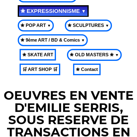
✬ EXPRESSIONNISME
▼
✬ POP ART
✬ SCULPTURES
▼
▼
✬ 9ème ART / BD & Comics
▼
✬ SKATE ART
✬ OLD MASTERS ✬
▼
🛒 ART SHOP 🛒
✬ Contact
OEUVRES EN VENTE
D'EMILIE SERRIS,
SOUS RESERVE DE
TRANSACTIONS EN