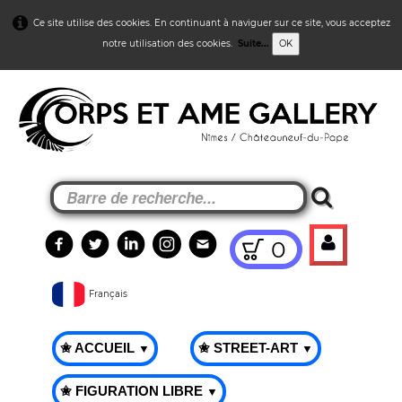
Ce site utilise des cookies. En continuant à naviguer sur ce site, vous acceptez
notre utilisation des cookies.
Suite...
OK
0
Français
✬ ACCUEIL
✬ STREET-ART
▼
▼
✬ FIGURATION LIBRE
▼