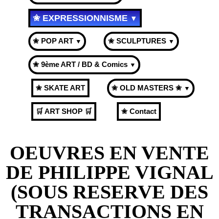
✬ EXPRESSIONNISME
▼
✬ POP ART
✬ SCULPTURES
▼
▼
✬ 9ème ART / BD & Comics
▼
✬ SKATE ART
✬ OLD MASTERS ✬
▼
🛒 ART SHOP 🛒
✬ Contact
OEUVRES EN VENTE
DE PHILIPPE VIGNAL
(SOUS RESERVE DES
TRANSACTIONS EN