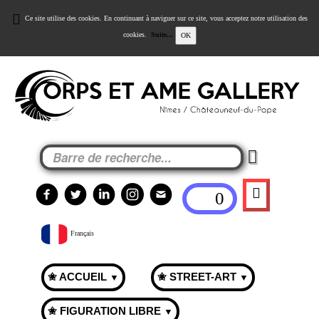
Ce site utilise des cookies. En continuant à naviguer sur ce site, vous acceptez notre utilisation des
cookies.
Suite...
OK
0
Français
✬ ACCUEIL
✬ STREET-ART
▼
▼
✬ FIGURATION LIBRE
▼