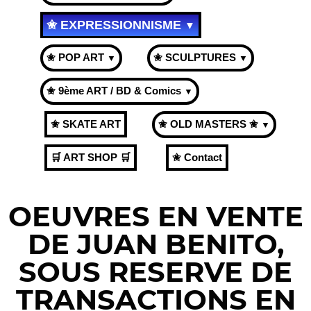
✬ EXPRESSIONNISME
▼
✬ POP ART
✬ SCULPTURES
▼
▼
✬ 9ème ART / BD & Comics
▼
✬ SKATE ART
✬ OLD MASTERS ✬
▼
🛒 ART SHOP 🛒
✬ Contact
OEUVRES EN VENTE
DE JUAN BENITO,
SOUS RESERVE DE
TRANSACTIONS EN