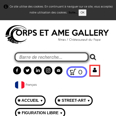
Ce site utilise des cookies. En continuant à naviguer sur ce site, vous acceptez
notre utilisation des cookies.
Suite...
OK
0
Français
✬ ACCUEIL
✬ STREET-ART
▼
▼
✬ FIGURATION LIBRE
▼