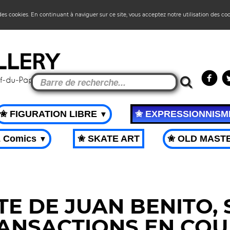
 des cookies. En continuant à naviguer sur ce site, vous acceptez notre utilisation des co
✬ FIGURATION LIBRE
✬ EXPRESSIONNIS
▼
& Comics
✬ SKATE ART
✬ OLD MAST
▼
E DE JUAN BENITO,
ANSACTIONS EN COU