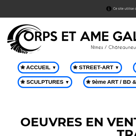
Ce site utilise
✬ ACCUEIL
✬ STREET-ART
▼
▼
✬ SCULPTURES
✬ 9ème ART / BD 
▼
OEUVRES EN VENT
TR