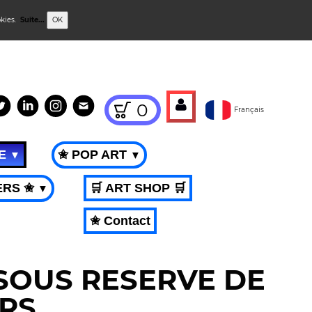
okies.
Suite...
OK
0
Français
ME
✬ POP ART
▼
▼
ERS ✬
🛒 ART SHOP 🛒
▼
✬ Contact
 SOUS RESERVE DE
RS.