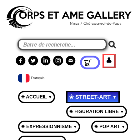
Français
✬ STREET-ART
✬ ACCUEIL
▼
▼
✬ FIGURATION LIBRE
▼
✬ EXPRESSIONNISME
✬ POP ART
▼
▼