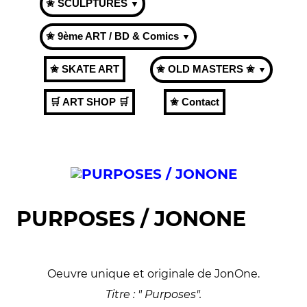
✬ SCULPTURES
▼
✬ 9ème ART / BD & Comics
▼
✬ SKATE ART
✬ OLD MASTERS ✬
▼
🛒 ART SHOP 🛒
✬ Contact
PURPOSES / JONONE
Oeuvre unique et originale de JonOne.
Titre : " Purposes".