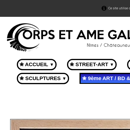
Ce site utilise
✬ ACCUEIL
✬ STREET-ART
▼
▼
✬ SCULPTURES
✬ 9ème ART / BD 
▼