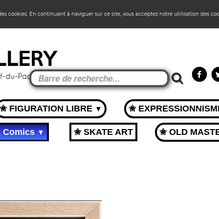
 des cookies. En continuant à naviguer sur ce site, vous acceptez notre utilisation des co
✬ FIGURATION LIBRE
✬ EXPRESSIONNIS
▼
& Comics
✬ SKATE ART
✬ OLD MAST
▼