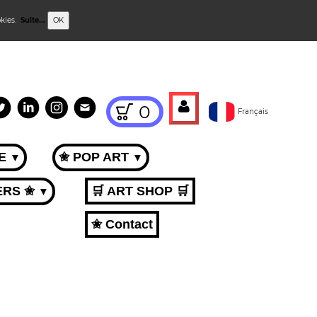
okies.
Suite...
OK
0
Français
ME
✬ POP ART
▼
▼
ERS ✬
🛒 ART SHOP 🛒
▼
✬ Contact