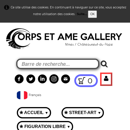
Ce site utilise des cookies. En continuant à naviguer sur ce site, vous acceptez
notre utilisation des cookies.
Suite...
OK
0
Français
✬ ACCUEIL
✬ STREET-ART
▼
▼
✬ FIGURATION LIBRE
▼