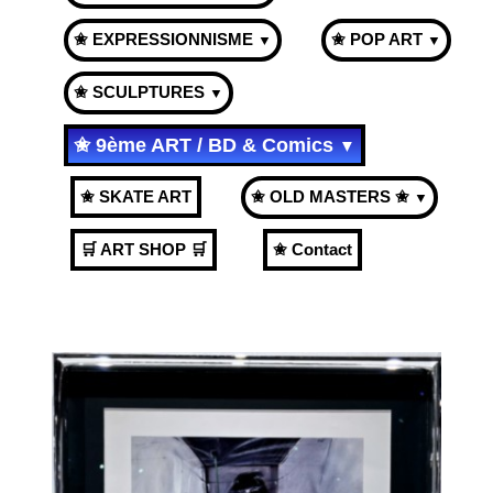
✬ EXPRESSIONNISME
✬ POP ART
▼
▼
✬ SCULPTURES
▼
✬ 9ème ART / BD & Comics
▼
✬ SKATE ART
✬ OLD MASTERS ✬
▼
🛒 ART SHOP 🛒
✬ Contact