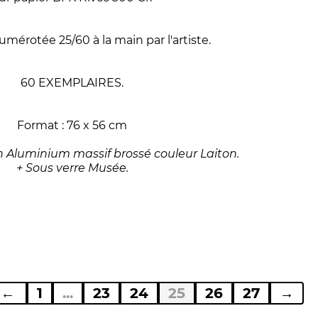
mérotée 25/60 à la main par l'artiste.
60 EXEMPLAIRES.
Format : 76 x 56 cm
Aluminium massif brossé couleur Laiton.
+ Sous verre Musée.
←
1
...
23
24
25
26
27
→