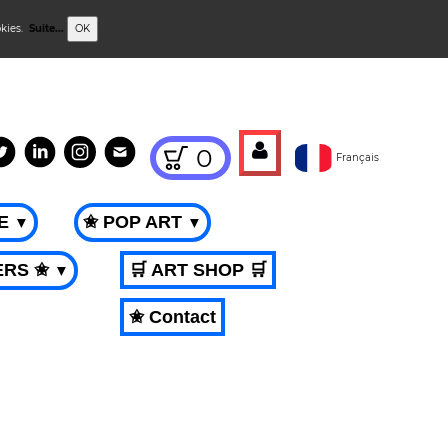
okies.
Suite...
OK
0
Français
ME
✬ POP ART
▼
▼
ERS ✬
🛒 ART SHOP 🛒
▼
✬ Contact