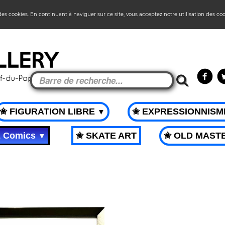
 des cookies. En continuant à naviguer sur ce site, vous acceptez notre utilisation des co
✬ FIGURATION LIBRE
✬ EXPRESSIONNIS
▼
& Comics
✬ SKATE ART
✬ OLD MAST
▼