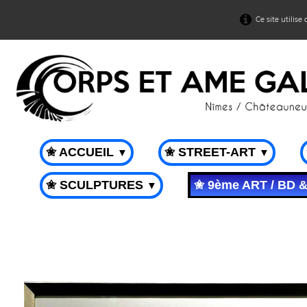
Ce site utilise
✬ ACCUEIL
✬ STREET-ART
▼
▼
✬ SCULPTURES
✬ 9ème ART / BD 
▼