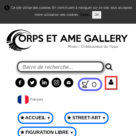
Ce site utilise des cookies. En continuant à naviguer sur ce site, vous acceptez
notre utilisation des cookies.
Suite...
OK
0
Français
✬ ACCUEIL
✬ STREET-ART
▼
▼
✬ FIGURATION LIBRE
▼