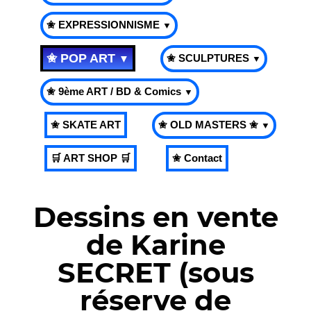
✬ EXPRESSIONNISME
▼
✬ POP ART
✬ SCULPTURES
▼
▼
✬ 9ème ART / BD & Comics
▼
✬ SKATE ART
✬ OLD MASTERS ✬
▼
🛒 ART SHOP 🛒
✬ Contact
Dessins en vente
de Karine
SECRET (sous
réserve de