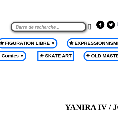
✬ FIGURATION LIBRE
✬ EXPRESSIONNIS
▼
& Comics
✬ SKATE ART
✬ OLD MAST
▼
YANIRA IV / 