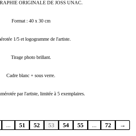
APHIE ORIGINALE DE JOSS UNAC.
Format : 40 x 30 cm
rotée 1/5 et logogramme de l'artiste.
Tirage photo brillant.
Cadre blanc + sous verre.
mérotée par l'artiste, limitée à 5 exemplaires.
...
51
52
53
54
55
...
72
→