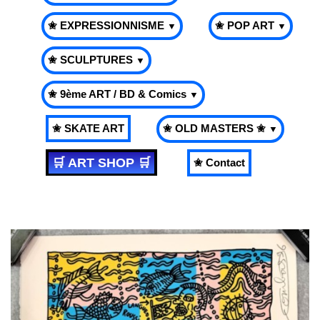
✬ EXPRESSIONNISME
✬ POP ART
▼
▼
✬ SCULPTURES
▼
✬ 9ème ART / BD & Comics
▼
✬ SKATE ART
✬ OLD MASTERS ✬
▼
🛒 ART SHOP 🛒
✬ Contact