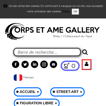
Ce site utilise des cookies. En continuant à naviguer sur ce site, vous acceptez
notre utilisation des cookies.
Suite...
OK
0
Français
✬ ACCUEIL
✬ STREET-ART
▼
▼
✬ FIGURATION LIBRE
▼