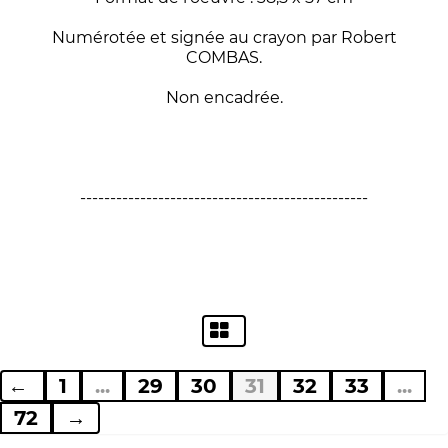
Numérotée et signée au crayon par Robert
COMBAS.
Non encadrée.
------------------------------------------------
←
1
...
29
30
31
32
33
...
72
→