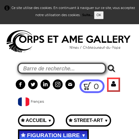
Ce site utilise des cookies. En continuant à naviguer sur ce site, vous acceptez
notre utilisation des cookies.
Suite...
OK
0
Français
✬ ACCUEIL
✬ STREET-ART
▼
▼
✬ FIGURATION LIBRE
▼