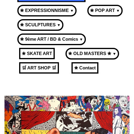
✬ EXPRESSIONNISME
✬ POP ART
▼
▼
✬ SCULPTURES
▼
✬ 9ème ART / BD & Comics
▼
✬ SKATE ART
✬ OLD MASTERS ✬
▼
🛒 ART SHOP 🛒
✬ Contact